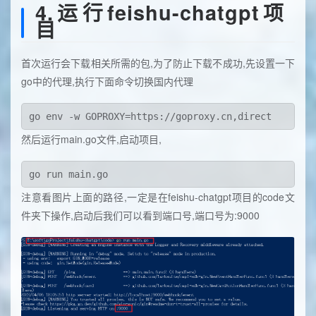
4.运行feishu-chatgpt项
目
首次运行会下载相关所需的包,为了防止下载不成功,先设置一下
go中的代理,执行下面命令切换国内代理
然后运行main.go文件,启动项目,
注意看图片上面的路径,一定是在feishu-chatgpt项目的code文
件夹下操作,启动后我们可以看到端口号,端口号为:9000